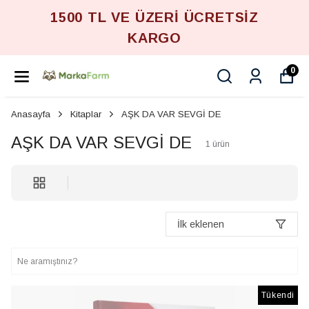
1500 TL VE ÜZERİ ÜCRETSİZ
KARGO
0
Anasayfa
Kitaplar
AŞK DA VAR SEVGİ DE
AŞK DA VAR SEVGİ DE
1
ürün
İlk eklenen
Tükendi