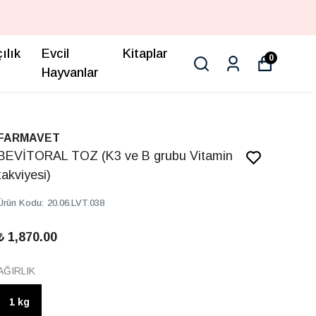
ılık
Evcil
Kitaplar
0
Hayvanlar
FARMAVET
BEVİTORAL TOZ (K3 ve B grubu Vitamin
takviyesi)
Ürün Kodu
:
20.06.LVT.038
₺ 1,870.00
AĞIRLIK
1 kg