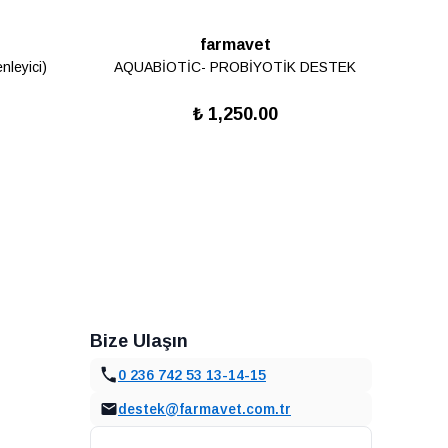
farmavet
leyici)
AQUABİOTİC- PROBİYOTİK DESTEK
₺ 1,250.00
Bize Ulaşın
0 236 742 53 13-14-15
destek@farmavet.com.tr