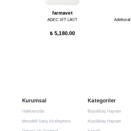
farmavet
DOĞANIN SUNDUĞU İKSİR "HUMİK MADDELER"
ADEC VİT LİKİT
Adekoral
₺ 5,180.00
Kurumsal
Kategoriler
Hakkımızda
Büyükbaş Hayvan
Mesafeli Satış Sözleşmesi
Küçükbaş Hayvan