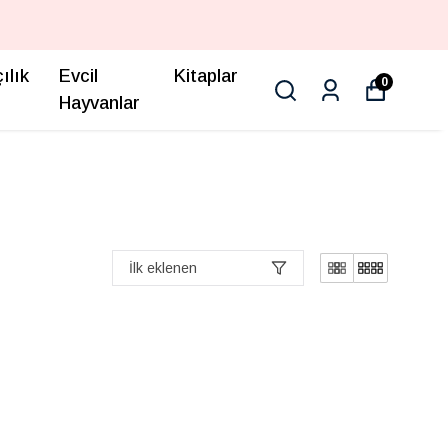
ılık
Evcil
Kitaplar
0
Hayvanlar
İlk eklenen