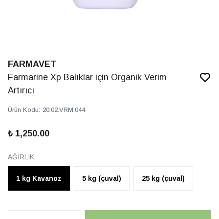
FARMAVET
Farmarine Xp Balıklar için Organik Verim
Artırıcı
Ürün Kodu
:
20.02.VRM.044
₺ 1,250.00
AĞIRLIK
1 kg Kavanoz
5 kg (çuval)
25 kg (çuval)