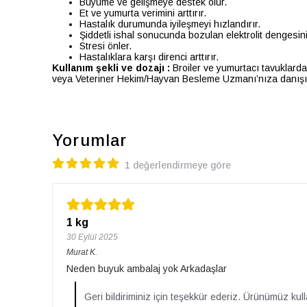
Büyüme ve gelişmeye destek olur.
Et ve yumurta verimini arttırır.
Hastalık durumunda iyileşmeyi hızlandırır.
Şiddetli ishal sonucunda bozulan elektrolit dengesini
Stresi önler.
Hastalıklara karşı direnci arttırır.
Kullanım şekli ve dozajı :
Broiler ve yumurtacı tavuklarda 
veya Veteriner Hekim/Hayvan Besleme Uzmanı’nıza danışı
Yorumlar
1 değerlendirmeye göre
1 kg
30 Eylül 2025
Murat
K.
Neden buyuk ambalaj yok Arkadaşlar
Geri bildiriminiz için teşekkür ederiz. Ürünümüz kul