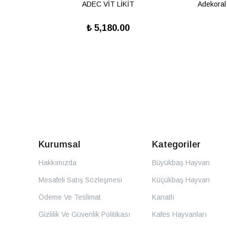
DOĞANIN SUNDUĞU İKSİR "HUMİK MADDELER"
ADEC VİT LİKİT
Adekoral
₺ 5,180.00
Kurumsal
Kategoriler
Hakkımızda
Büyükbaş Hayvan
Mesafeli Satış Sözleşmesi
Küçükbaş Hayvan
Ödeme Ve Teslimat
Kanatlı
Gizlilik Ve Güvenlik Politikası
Kafes Hayvanları