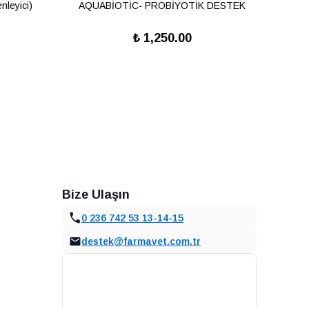
leyici)
AQUABİOTİC- PROBİYOTİK DESTEK
₺ 1,250.00
Bize Ulaşın
0 236 742 53 13-14-15
destek@farmavet.com.tr