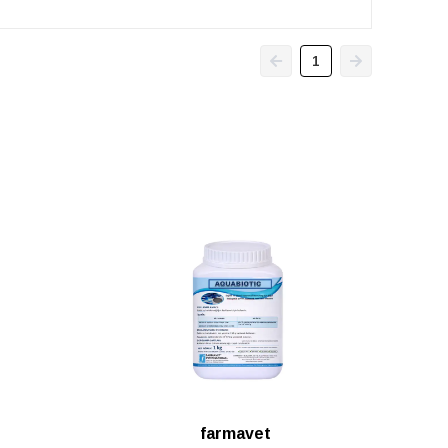
1
farmavet