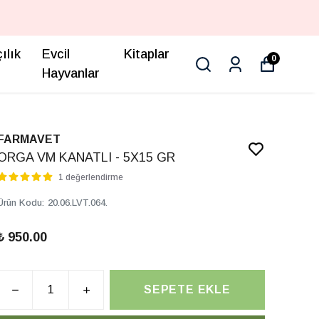
ılık
Evcil
Kitaplar
0
Hayvanlar
FARMAVET
ORGA VM KANATLI - 5X15 GR
1 değerlendirme
Ürün Kodu
:
20.06.LVT.064.
₺ 950.00
SEPETE EKLE